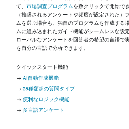
て、
市場調査プログラム
を数クリックで開始で
（推奨されるアンケートや頻度が設定された）
ムを選ぶ場合も、独自のプログラムを作成する
ムに組み込まれたガイド機能がシームレスな設
ローバルなアンケートを回答者の希望の言語で
を自分の言語で分析できます。
クイックスタート
機能
→
AI自動作成機能
→
25種類超の質問タイプ
→
便利なロジック機能
→
多言語アンケート