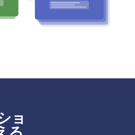
ショ
える