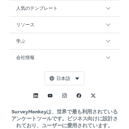
人気のテンプレート
SurveyMonkeyの概要
アンケート
リソース
顧客満足度
オンラインフォーム
従業員エンゲージメント
学ぶ
AI
ユーザーの声
イベントフィードバック
統合
ブログ
会社情報
製品テスト
アンケート作成方法
価格
リソースセンター
Net Promoter Score（NPS）
AIアンケート生成ツール
SurveyMonkeyエンタープライズ
無料ツール
リーダーシップチーム
日本語
授業評価
NPS計算ツール
SurveyMonkey LaunchPad
トラストセンター
ニュースルーム
すべてのテンプレート
許容誤差計算ツール
SurveyMonkey Apply
サポート
展望と使命
標本サイズ計算ツール
GetFeedback
お問い合わせ
社会的影響とインクルージョン
SurveyMonkeyは、世界で最も利用されている
ABテスト有意性計算ツール
アンケートツールです。ビジネス向けに設計さ
Wufoo
パートナーシッププログラム
求人情報
採用情報
れており、ユーザーに愛用されています。
リッカート尺度