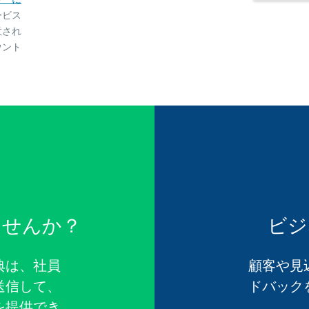
ービス
意され
ウント
ませんか？
ビジ
典は、社員
顧客や見
送信して、
ドバック
を提供でき