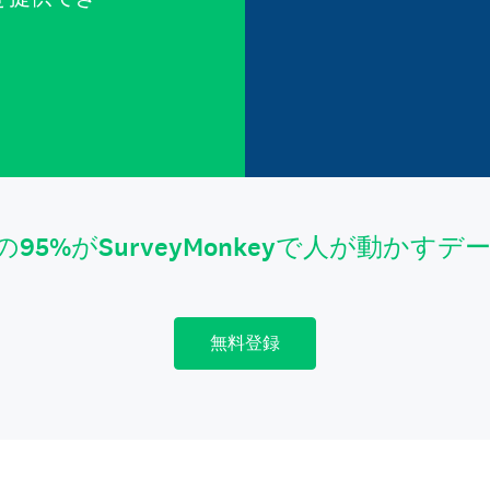
。
の95%がSurveyMonkeyで人が動かす
無料登録