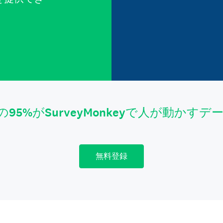
。
の95%がSurveyMonkeyで人が動かす
無料登録