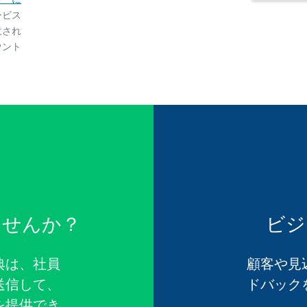
ービス
意され
ウント
ませんか？
ビジ
典は、社員
顧客や見
送信して、
ドバック
を提供でき