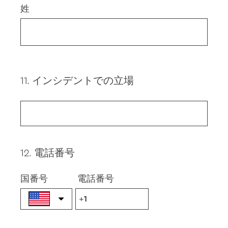
姓
11
.
インシデントでの立場
Question
Title
12
.
電話番号
Question
Title
国番号
電話番号