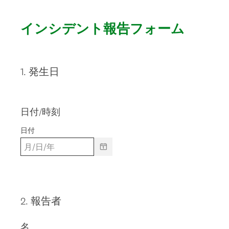
インシデント報告フォーム
1
.
発生日
Question
Title
日付/時刻
日付
2
.
報告者
Question
Title
名