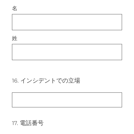
Title
名
姓
16
.
インシデントでの立場
Question
Title
17
.
電話番号
Question
Title