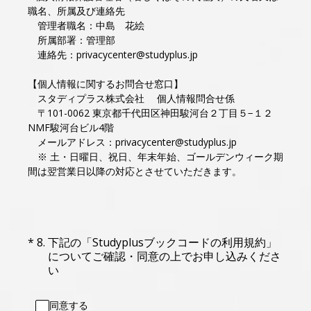
職名、所属及び連絡先
管理者職名：中島 花絵
所属部署：管理部
連絡先：privacycenter@studyplus.jp
【個人情報に関するお問合せ窓口】
スタディプラス株式会社 個人情報問合せ係
〒101-0062 東京都千代田区神田駿河台２丁目５−１２
NMF駿河台ビル4階
メールアドレス：privacycenter@studyplus.jp
※ 土・日曜日、祝日、年末年始、ゴールデンウィーク期
間は翌営業日以降の対応とさせていただきます。
（必須）
*
8
.
下記の「Studyplusブックコードの利用規約」
についてご確認・同意の上でお申し込みくださ
い
同意する