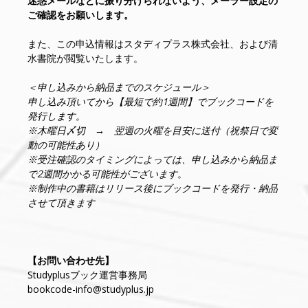
迷惑メールなどに振り分けられないよう、メーラー設定の
ご確認をお願いします。
また、この申込情報はスタディプラス株式会社、および清
水書院が閲覧いたします。
＜申し込みから納品までのスケジュール＞
申し込み頂いてから【最短で約1週間】でブックコードを
発行します。
※木曜日〆切 → 翌週の火曜を目安に送付（祝祭日で変
動の可能性あり）
※受注確認のタイミングによっては、申し込みから納品ま
で2週間かかる可能性がございます
。
※制作中の書籍はリリース後にブックコードを発行・納品
させて頂きます
【お問い合わせ先】
Studyplusブック運営事務局
bookcode-info@studyplus.jp