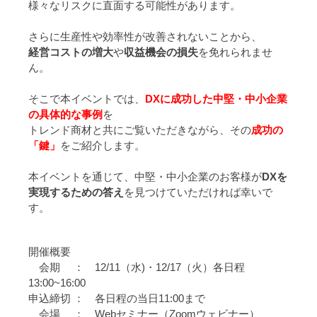
様々なリスクに直面する可能性があります。
さらに生産性や効率性が改善されないことから、
経営コストの増大
や
収益機会の損失
を免れられませ
ん。
そこで本イベントでは、
DXに成功した中堅・中小企業
の具体的な事例
を
トレンド商材と共にご覧いただきながら、その
成功の
「鍵」
をご紹介します。
本イベントを通じて、中堅・中小企業のお客様が
DXを
実現するための
答え
を見つけていただければ幸いで
す。
開催概要
会期 ： 12/11（水)・12/17（火）各日程
13:00~16:00
申込締切 ： 各日程の当日11:00まで
会場 ： Webセミナー（Zoomウェビナー）