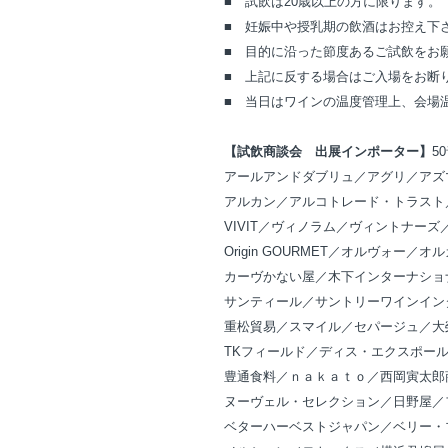
■ 試飲は20歳以上の方に限ります。
■ 妊娠中や授乳期の飲酒はお控え下
■ 目的に沿った節度あるご試飲をお
■ 上記に反する場合はご入場をお断
■ 当日はワインの温度管理上、会場
【試飲商談会 出展インポーター】
5
アールアンドダブリュ／
アグリ／
アズ
アルカン／
アルコトレード・トラスト
VIVIT／
ヴィノラム／
ヴィントナーズ
Origin GOURMET／
オルヴォー／
オル
カーヴかない屋／
木下インターナショ
サンティール／
サントリーワインイン
重松貿易／
スマイル／
セパージュ／
大
TKフィールド／ディス・エクスポー
豊通食料／ｎａｋａｔｏ／西岡寅太郎
ヌーヴェル・セレクション／日野屋／
ベターハーベストジャパン／ベリー・