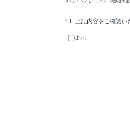
メルシャン／モトックス／横浜君嶋屋
（必須）
*
1
.
上記内容をご確認い
はい。