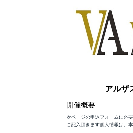
コ
ン
テ
ン
ツ
に
ス
キ
ッ
プ
アルザ
開催概要
次ページの申込フォームに必要
ご記入頂きます個人情報は、本