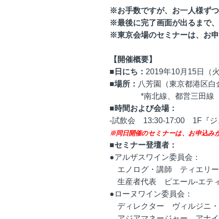
※お手数ですが、お一人様ずつ
※最後に完了画面が出るまで、
※東京会場のセミナーは、お申
【開催概要】
■日にち：
2019年10月15日（
■場所：
八芳園（東京都港区白金台1-1
*南北線、都営三田線 白
■時間および会場：
-試飲会 13:30-17:00 1F
※同日開催のセミナーは、お申込み
■セミナー登壇者：
●アルザスワイン委員会：
エノログ・講師 ティエリー
生産者代表 ピエール-エテ
●ローヌワイン委員会：
ディレクター ヴィルジニ・
アジアマネージャー アナイ