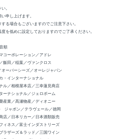
さい。
願い申し上げます。
りする場合もございますのでご注意下さい。
温度を低めに設定しておりますのでご了承ください。
0音順
マコーポレーション／
アドレ
／
飯田／
稲葉／
ヴァンクロス
／
オーバーシーズ／
オーレジャパン
カ・インターナショナル
ナル／
相模屋本店／
三幸蓮見商店
ターナショナル／
ジェロボーム
榮産業／
髙瀬物産／
ディオニー
ル ジャポン／テラヴェール／徳岡
商店／日本リカー／日本酒類販売
フィネス／富士インダストリーズ
ブラザーズ＆ラッド／三国ワイン