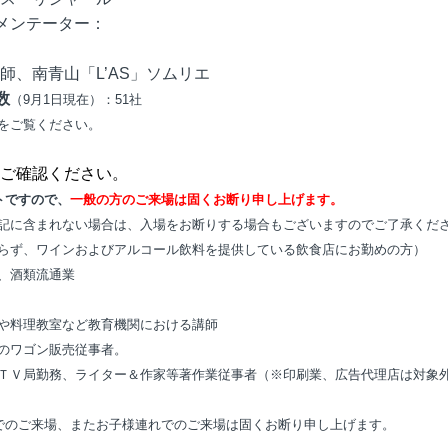
メンテーター：
、南青山「L’AS」ソムリエ
数
（9月1日現在）：51社
をご覧ください。
ご確認ください。
トですので、
一般の方のご来場は固くお断り申し上げます。
記に含まれない場合は、入場をお断りする場合もございますのでご了承くだ
らず、ワインおよびアルコール飲料を提供している飲食店にお勤めの方）
、酒類流通業
や料理教室など教育機関における講師
のワゴン販売従事者。
ＴＶ局勤務、ライター＆作家等著作業従事者（※印刷業、広告代理店は対象
でのご来場、またお子様連れでのご来場は固くお断り申し上げます。