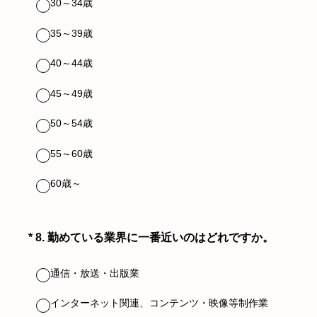
30～34歳
35～39歳
40～44歳
45～49歳
50～54歳
55～60歳
60歳～
（必須）
*
8
.
勤めている業界に一番近いのはどれですか。
通信・放送・出版業
インターネット関連、コンテンツ・映像等制作業