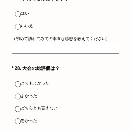
はい
いいえ
（初めて訪れてみての率直な感想を教えてください）
（必須）
*
28
.
大会の総評価は？
とてもよかった
よかった
どちらとも言えない
悪かった