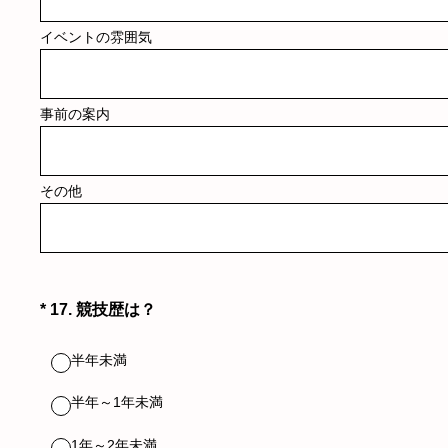
イベントの雰囲気
事前の案内
その他
（必須）
*
17
.
競技歴は？
半年未満
半年～1年未満
1年～2年未満