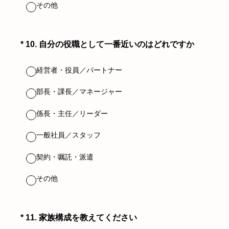
その他
（必須）
*
10
.
自分の役職として一番近いのはどれですか
経営者・役員／パートナー
部長・課長／マネージャー
係長・主任／リーダー
一般社員／スタッフ
契約・嘱託・派遣
その他
（必須）
*
11
.
家族構成を教えてください