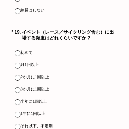
練習はしない
（必須）
*
19
.
イベント（レース／サイクリング含む）に出
場する頻度はどれくらいですか？
初めて
月1回以上
2か月に1回以上
3か月に1回以上
半年に1回以上
1年に1回以上
それ以下、不定期