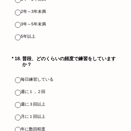
2年～3年未満
3年～5年未満
5年以上
（必須）
*
18
.
普段、どのくらいの頻度で練習をしています
か？
毎日練習している
週に１，２回
週に３回以上
月に１回以上
年に数回程度