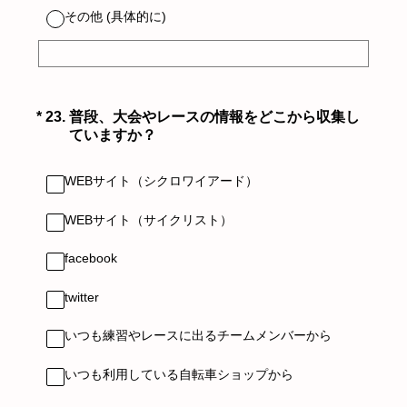
その他 (具体的に)
（必須）
*
23
.
普段、大会やレースの情報をどこから収集し
ていますか？
WEBサイト（シクロワイアード）
WEBサイト（サイクリスト）
facebook
twitter
いつも練習やレースに出るチームメンバーから
いつも利用している自転車ショップから