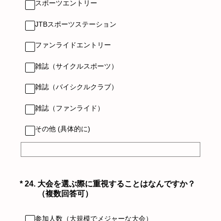
スポーツエントリー
JTBスポーツステーション
ファンライドエントリー
雑誌（サイクルスポーツ）
雑誌（バイシクルクラブ）
雑誌（ファンライド）
その他 (具体的に)
（必須）
*
24
.
大会を選ぶ際に重視することはなんですか？
（複数回答可）
参加人数（大規模でメジャーな大会）