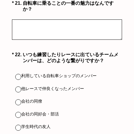
（必須）
*
21
.
自転車に乗ることの一番の魅力はなんです
か？
（必須）
*
22
.
いつも練習したりレースに出ているチームメ
ンバーは、どのような繋がりですか？
利用している自転車ショップのメンバー
他レースで仲良くなったメンバー
会社の同僚
会社の同好会・部活
学生時代の友人