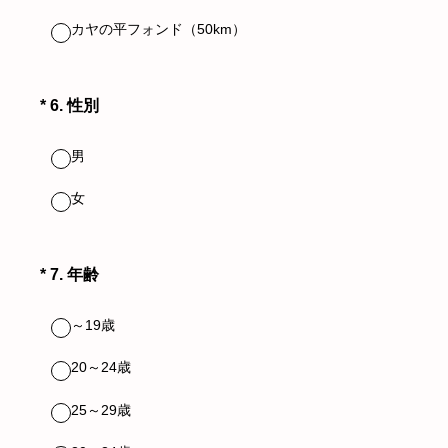
カヤの平フォンド（50km）
（必須）
*
6
.
性別
男
女
（必須）
*
7
.
年齢
～19歳
20～24歳
25～29歳