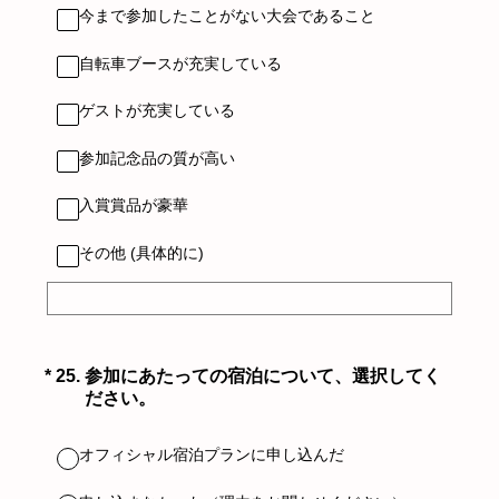
今まで参加したことがない大会であること
自転車ブースが充実している
ゲストが充実している
参加記念品の質が高い
入賞賞品が豪華
その他 (具体的に)
（必須）
*
25
.
参加にあたっての宿泊について、選択してく
ださい。
オフィシャル宿泊プランに申し込んだ