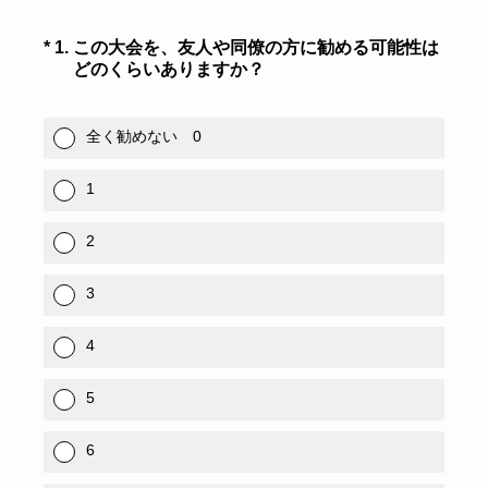
（必須）
*
1
.
この大会を、友人や同僚の方に勧める可能性は
どのくらいありますか？
全く勧めない 0
1
2
3
4
5
6