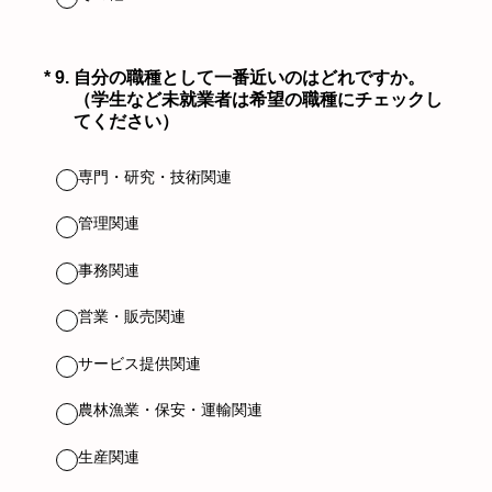
（必須）
*
9
.
自分の職種として一番近いのはどれですか。
（学生など未就業者は希望の職種にチェックし
てください）
専門・研究・技術関連
管理関連
事務関連
営業・販売関連
サービス提供関連
農林漁業・保安・運輸関連
生産関連