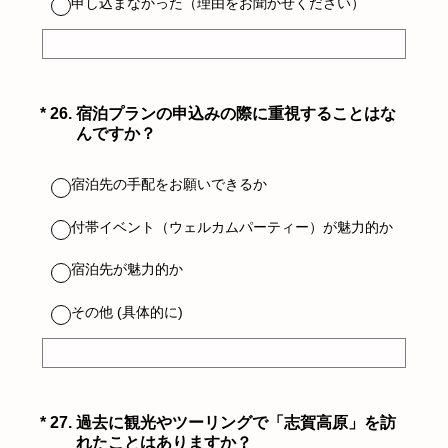
申し込まなかった（理由をお聞かせください）
（必須）
*
26
.
宿泊プランの申込みの際に重視することはな
んですか？
宿泊先の手配をお願いできるか
付帯イベント（ウェルカムパーティー）が魅力的か
宿泊先が魅力的か
その他 (具体的に)
（必須）
*
27
.
過去に観光やツーリングで「志賀高原」を訪
れたことはありますか？