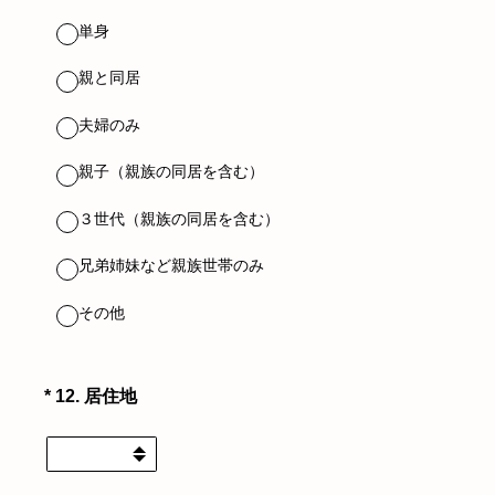
単身
親と同居
夫婦のみ
親子（親族の同居を含む）
３世代（親族の同居を含む）
兄弟姉妹など親族世帯のみ
その他
（必須）
*
12
.
居住地