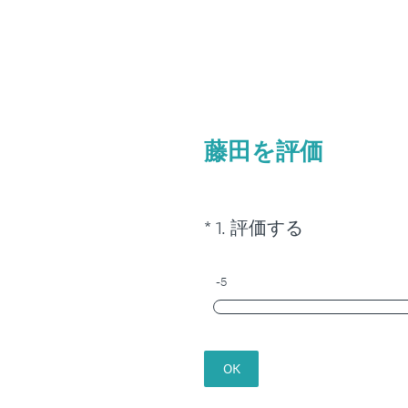
藤田を評価
（
*
1
.
評価する
Question
必
Title
須
-5
）
OK