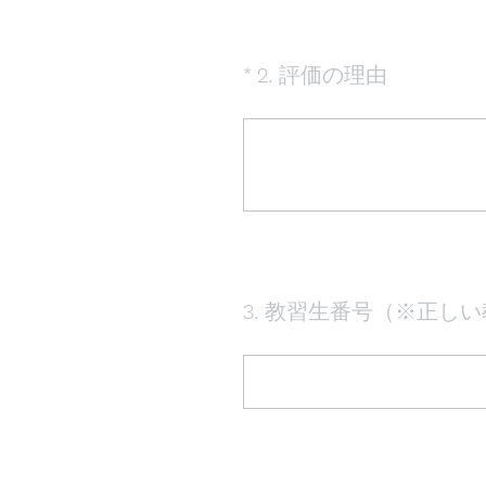
（
*
2
.
評価の理由
Question
必
Title
須
）
3
.
教習生番号（※正しい
Question
Title