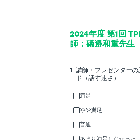
コ
ン
テ
ン
ツ
2024年度 第1回 
に
師：礒邉和重先生
ス
キ
ッ
プ
1
.
講師・プレゼンターの
ド（話す速さ）
満足
やや満足
普通
あまり満足しなかった