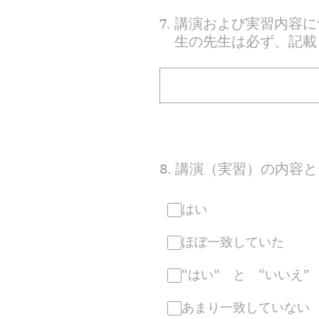
7
.
講演および実習内容に
生の先生は必ず、記載
8
.
講演（実習）の内容と
はい
ほぼ一致していた
“はい” と “いいえ”
あまり一致していない