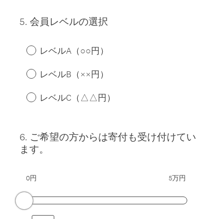
5
.
会員レベルの選択
Question
Title
レベルA（○○円）
レベルB（××円）
レベルC（△△円）
6
.
ご希望の方からは寄付も受け付けてい
Question
ます。
Title
0円
5万円