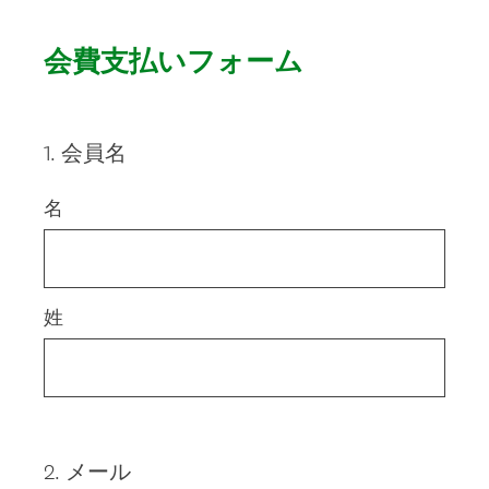
会費支払いフォーム
1
.
会員名
Question
Title
名
姓
2
.
メール
Question