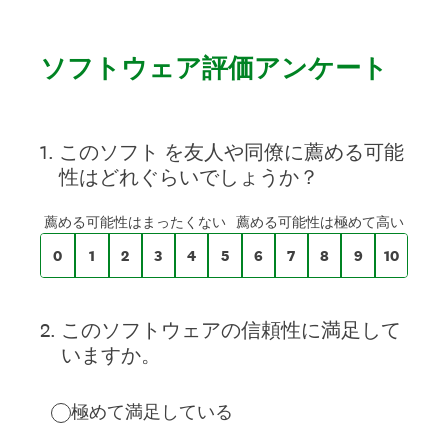
ソフトウェア評価アンケート
0～10の尺度で、
1
.
このソフト を友人や同僚に薦める可能
性はどれぐらいでしょうか？
0は 薦める可能性はまったくない、10は 
薦める可能性はまったくない
薦める可能性は極めて高い
0
1
2
3
4
5
6
7
8
9
10
2
.
このソフトウェアの信頼性に満足して
いますか。
極めて満足している