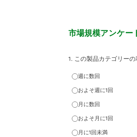
コ
ン
テ
ン
ツ
市場規模アンケー
に
ス
キ
ッ
1
.
この製品カテゴリーの
プ
週に数回
およそ週に1回
月に数回
およそ月に1回
月に1回未満