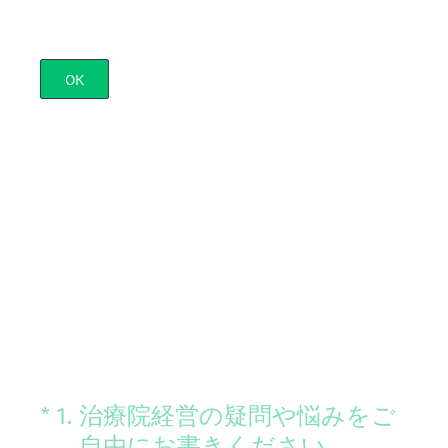
OK
（必須）
*
1
.
治療院経営の疑問や悩みをご
自由にお書きください。