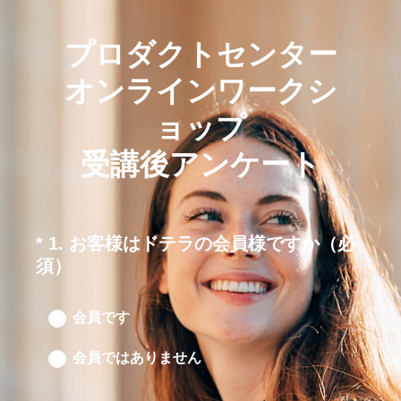
プロダクトセンター
オンラインワークシ
ョップ
受講後アンケート
*
1
.
お客様はドテラの会員様ですか（必
Question
（
須）
Title
必
須
会員です
）
会員ではありません