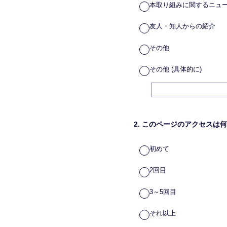
本取り組みに関するニュ
友人・知人からの紹介
その他
その他 (具体的に)
2
.
このページのアクセスは何
初めて
2回目
3～5回目
それ以上