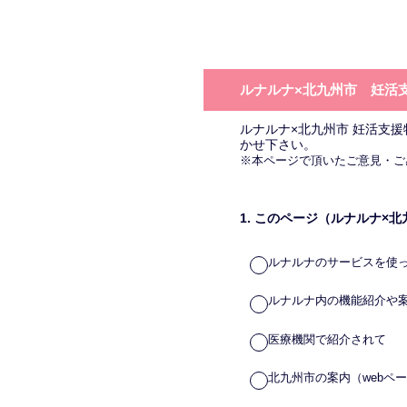
コ
ン
テ
ン
ツ
ルナルナ×北九州市 妊活
に
ス
ルナルナ×北九州市 妊活支
かせ下さい。
キ
※本ページで頂いたご意見・ご
ッ
プ
1
.
このページ（ルナルナ×北
ルナルナのサービスを使
ルナルナ内の機能紹介や
医療機関で紹介されて
北九州市の案内（webペ