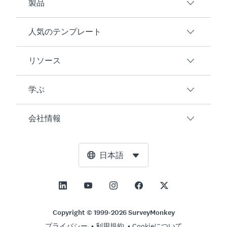
製品
人気のテンプレート
概要
アンケート
リソース
顧客満足度
AIアンケート生成ツール
従業員エンゲージメント
学ぶ
オンラインフォーム
ユーザーの声
イベントフィードバック
マーケットリサーチ
ブログ
会社情報
製品テスト
アンケート作成方法
統合
リソースセンター
Net Promoter Score（NPS）
NPS計算ツール
AI
無料ツール
リーダーシップチーム
日本語
授業評価
許容誤差計算ツール
エンタープライズ
トラストセンター
ニュースルーム
すべてのテンプレート
標本サイズ計算ツール
価格
サポート
展望と使命
ABテスト有意性計算ツール
アプリケーション管理
お問い合わせ
社会的影響とインクルージョン
Copyright © 1999-2026 SurveyMonkey
リッカート尺度
プライバシー
利用規約
Cookieについて