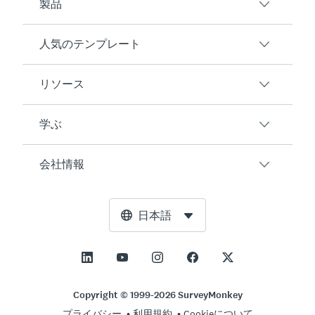
製品
人気のテンプレート
概要
アンケート
リソース
顧客満足度
AIアンケート生成ツール
従業員エンゲージメント
学ぶ
オンラインフォーム
ユーザーの声
イベントフィードバック
マーケットリサーチ
ブログ
会社情報
製品テスト
アンケート作成方法
統合
リソースセンター
Net Promoter Score（NPS）
NPS計算ツール
AI
無料ツール
リーダーシップチーム
日本語
授業評価
許容誤差計算ツール
エンタープライズ
トラストセンター
ニュースルーム
すべてのテンプレート
標本サイズ計算ツール
価格
サポート
展望と使命
ABテスト有意性計算ツール
アプリケーション管理
お問い合わせ
社会的影響とインクルージョン
Copyright © 1999-2026 SurveyMonkey
リッカート尺度
プライバシー
利用規約
Cookieについて