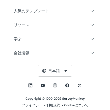
人気のテンプレート
概要
アンケート
リソース
顧客満足度
AIアンケート生成ツール
従業員エンゲージメント
学ぶ
オンラインフォーム
ユーザーの声
イベントフィードバック
マーケットリサーチ
ブログ
会社情報
製品テスト
アンケート作成方法
統合
リソースセンター
Net Promoter Score（NPS）
NPS計算ツール
AI
無料ツール
リーダーシップチーム
日本語
授業評価
許容誤差計算ツール
エンタープライズ
トラストセンター
ニュースルーム
すべてのテンプレート
標本サイズ計算ツール
価格
サポート
展望と使命
ABテスト有意性計算ツール
アプリケーション管理
お問い合わせ
社会的影響とインクルージョン
Copyright © 1999-2026 SurveyMonkey
リッカート尺度
プライバシー
利用規約
Cookieについて
パートナーシッププログラム
求人情報
採用情報