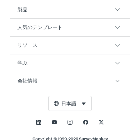
製品
人気のテンプレート
概要
アンケート
リソース
顧客満足度
AIアンケート生成ツール
従業員エンゲージメント
学ぶ
オンラインフォーム
ユーザーの声
イベントフィードバック
マーケットリサーチ
ブログ
会社情報
製品テスト
アンケート作成方法
統合
リソースセンター
Net Promoter Score（NPS）
NPS計算ツール
AI
無料ツール
リーダーシップチーム
日本語
授業評価
許容誤差計算ツール
エンタープライズ
トラストセンター
ニュースルーム
すべてのテンプレート
標本サイズ計算ツール
価格
サポート
展望と使命
ABテスト有意性計算ツール
アプリケーション管理
お問い合わせ
社会的影響とインクルージョン
Copyright © 1999-2026 SurveyMonkey