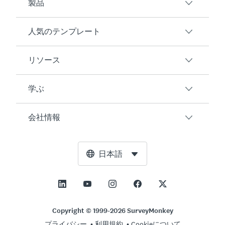
製品
人気のテンプレート
概要
アンケート
リソース
顧客満足度
AIアンケート生成ツール
従業員エンゲージメント
学ぶ
オンラインフォーム
ユーザーの声
イベントフィードバック
マーケットリサーチ
ブログ
会社情報
製品テスト
アンケート作成方法
統合
リソースセンター
Net Promoter Score（NPS）
NPS計算ツール
AI
無料ツール
リーダーシップチーム
日本語
授業評価
許容誤差計算ツール
エンタープライズ
トラストセンター
ニュースルーム
すべてのテンプレート
標本サイズ計算ツール
価格
サポート
展望と使命
ABテスト有意性計算ツール
アプリケーション管理
お問い合わせ
社会的影響とインクルージョン
Copyright © 1999-2026 SurveyMonkey
リッカート尺度
プライバシー
利用規約
Cookieについて