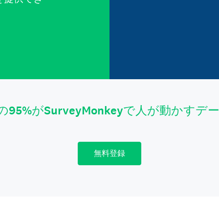
。
の95%がSurveyMonkeyで人が動かす
無料登録