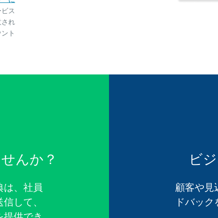
ービス
意され
ウント
ませんか？
ビジ
典は、社員
顧客や見
送信して、
ドバック
を提供でき