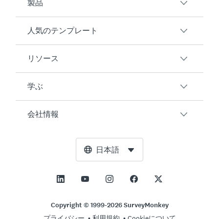
製品
人気のテンプレート
概要
アンケート
リソース
顧客満足度
AIアンケート生成ツール
従業員エンゲージメント
学ぶ
オンラインフォーム
ユーザーの声
イベントフィードバック
マーケットリサーチ
ブログ
会社情報
製品テスト
アンケート作成方法
統合
リソースセンター
Net Promoter Score（NPS）
NPS計算ツール
AI
無料ツール
リーダーシップチーム
日本語
授業評価
許容誤差計算ツール
エンタープライズ
トラストセンター
ニュースルーム
すべてのテンプレート
標本サイズ計算ツール
価格
サポート
展望と使命
ABテスト有意性計算ツール
アプリケーション管理
お問い合わせ
社会的影響とインクルージョン
Copyright © 1999-2026 SurveyMonkey
リッカート尺度
プライバシー
利用規約
Cookieについて