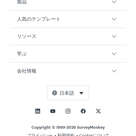
製品
人気のテンプレート
概要
アンケート
リソース
顧客満足度
AIアンケート生成ツール
従業員エンゲージメント
学ぶ
オンラインフォーム
ユーザーの声
イベントフィードバック
マーケットリサーチ
ブログ
会社情報
製品テスト
アンケート作成方法
統合
リソースセンター
Net Promoter Score（NPS）
NPS計算ツール
AI
無料ツール
リーダーシップチーム
日本語
授業評価
許容誤差計算ツール
エンタープライズ
トラストセンター
ニュースルーム
すべてのテンプレート
標本サイズ計算ツール
価格
サポート
展望と使命
ABテスト有意性計算ツール
アプリケーション管理
お問い合わせ
社会的影響とインクルージョン
Copyright © 1999-2026 SurveyMonkey
リッカート尺度
プライバシー
利用規約
Cookieについて