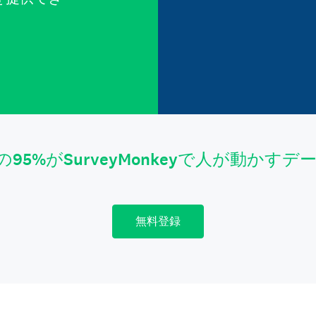
。
の95%がSurveyMonkeyで人が動かす
無料登録