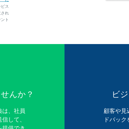
ービス
意され
ウント
ませんか？
ビジ
典は、社員
顧客や見
送信して、
ドバック
を提供でき