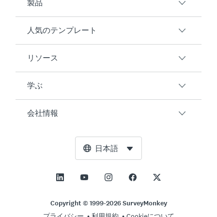
製品
人気のテンプレート
概要
アンケート
リソース
顧客満足度
AIアンケート生成ツール
従業員エンゲージメント
学ぶ
オンラインフォーム
ユーザーの声
イベントフィードバック
マーケットリサーチ
ブログ
会社情報
製品テスト
アンケート作成方法
統合
リソースセンター
Net Promoter Score（NPS）
NPS計算ツール
AI
無料ツール
リーダーシップチーム
日本語
授業評価
許容誤差計算ツール
エンタープライズ
トラストセンター
ニュースルーム
すべてのテンプレート
標本サイズ計算ツール
価格
サポート
展望と使命
ABテスト有意性計算ツール
アプリケーション管理
お問い合わせ
社会的影響とインクルージョン
Copyright © 1999-2026 SurveyMonkey
リッカート尺度
プライバシー
利用規約
Cookieについて