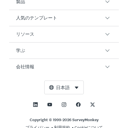
製品
人気のテンプレート
概要
アンケート
リソース
顧客満足度
AIアンケート生成ツール
従業員エンゲージメント
学ぶ
オンラインフォーム
ユーザーの声
イベントフィードバック
マーケットリサーチ
ブログ
会社情報
製品テスト
アンケート作成方法
統合
リソースセンター
Net Promoter Score（NPS）
NPS計算ツール
AI
無料ツール
リーダーシップチーム
日本語
授業評価
許容誤差計算ツール
エンタープライズ
トラストセンター
ニュースルーム
すべてのテンプレート
標本サイズ計算ツール
価格
サポート
展望と使命
ABテスト有意性計算ツール
アプリケーション管理
お問い合わせ
社会的影響とインクルージョン
Copyright © 1999-2026 SurveyMonkey
リッカート尺度
プライバシー
利用規約
Cookieについて