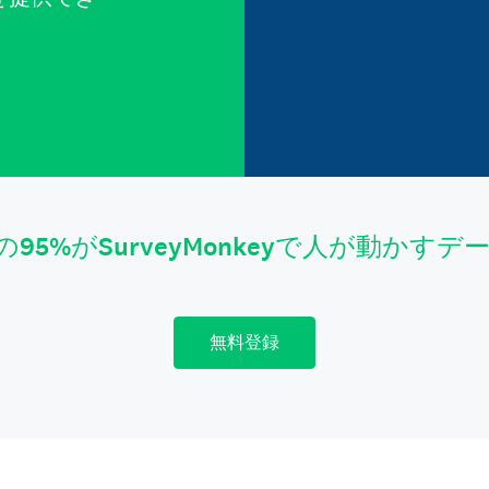
。
の95%がSurveyMonkeyで人が動かす
無料登録