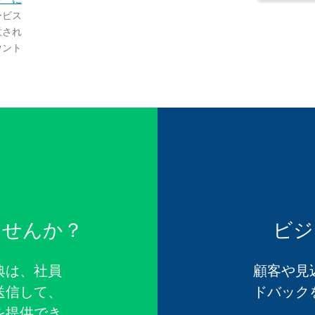
ービス
意され
ウント
ませんか？
ビジ
典は、社員
顧客や見
送信して、
ドバック
を提供でき