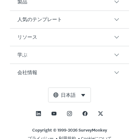
製品
人気のテンプレート
概要
アンケート
リソース
顧客満足度
AIアンケート生成ツール
従業員エンゲージメント
学ぶ
オンラインフォーム
ユーザーの声
イベントフィードバック
マーケットリサーチ
ブログ
会社情報
製品テスト
アンケート作成方法
統合
リソースセンター
Net Promoter Score（NPS）
NPS計算ツール
AI
無料ツール
リーダーシップチーム
日本語
授業評価
許容誤差計算ツール
エンタープライズ
トラストセンター
ニュースルーム
すべてのテンプレート
標本サイズ計算ツール
価格
サポート
展望と使命
ABテスト有意性計算ツール
アプリケーション管理
お問い合わせ
社会的影響とインクルージョン
Copyright © 1999-2026 SurveyMonkey
リッカート尺度
プライバシー
利用規約
Cookieについて