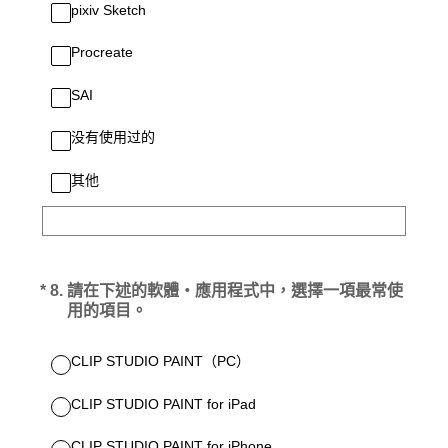
pixiv Sketch
Procreate
SAI
没有使用过的
其他
(必答。)
*
8
.
請在下述的軟體・應用程式中，選擇一項最常使
用的項目。
CLIP STUDIO PAINT（PC）
CLIP STUDIO PAINT for iPad
CLIP STUDIO PAINT for iPhone