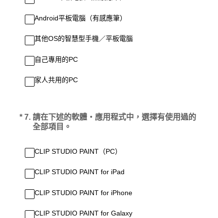
Android平板電腦（有感應筆）
其他OS的智慧型手機／平板電腦
自己專用的PC
家人共用的PC
(必答。)
*
7
.
請在下述的軟體・應用程式中，選擇有使用過的
全部項目。
CLIP STUDIO PAINT（PC）
CLIP STUDIO PAINT for iPad
CLIP STUDIO PAINT for iPhone
CLIP STUDIO PAINT for Galaxy