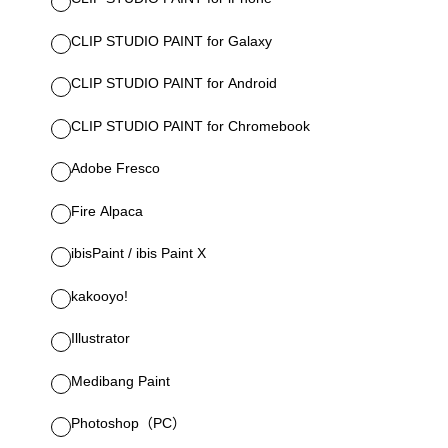
CLIP STUDIO PAINT for Galaxy
CLIP STUDIO PAINT for Android
CLIP STUDIO PAINT for Chromebook
Adobe Fresco
Fire Alpaca
ibisPaint / ibis Paint X
kakooyo!
Illustrator
Medibang Paint
Photoshop（PC）