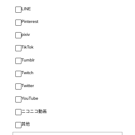
LINE
Pinterest
pixiv
TikTok
Tumblr
Twitch
Twitter
YouTube
ニコニコ動画
其他