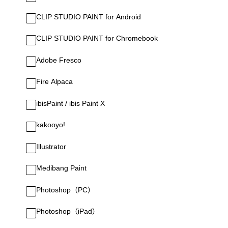
CLIP STUDIO PAINT for Android
CLIP STUDIO PAINT for Chromebook
Adobe Fresco
Fire Alpaca
ibisPaint / ibis Paint X
kakooyo!
Illustrator
Medibang Paint
Photoshop（PC）
Photoshop（iPad）