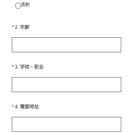
否則
(必答。)
*
2
.
年齡
(必答。)
*
3
.
学校・职业
(必答。)
*
4
.
電郵地址