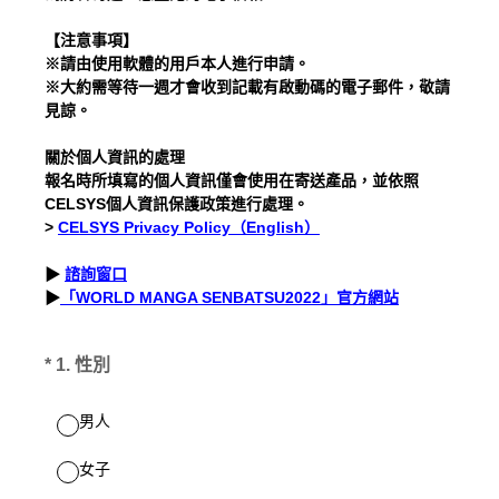
【注意事項】
※請由使用軟體的用戶本人進行申請。
※大約需等待一週才會收到記載有啟動碼的電子郵件，敬請
見諒。
關於個人資訊的處理
報名時所填寫的個人資訊僅會使用在寄送產品，並依照
CELSYS個人資訊保護政策進行處理。
>
CELSYS Privacy Policy（English）
▶
諮詢窗口
▶
「WORLD MANGA SENBATSU2022」官方網站
(必答。)
*
1
.
性別
男人
女子